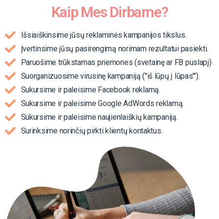
Kaip Mes Dirbame?
Išsiaiškinsime jūsų reklaminės kampanijos tikslus.
Įvertinsime jūsų pasirengimą norimam rezultatui pasiekti.
Paruošime trūkstamas priemones (svetainę ar FB puslapį)
Suorganizuosime virusinę kampaniją ("iš lūpų į lūpas'").
Sukursime ir paleisime Facebook reklamą.
Sukursime ir paleisime Google AdWords reklamą.
Sukursime ir paleisime naujienlaiškių kampaniją.
Surinksime norinčių pirkti klientų kontaktus.