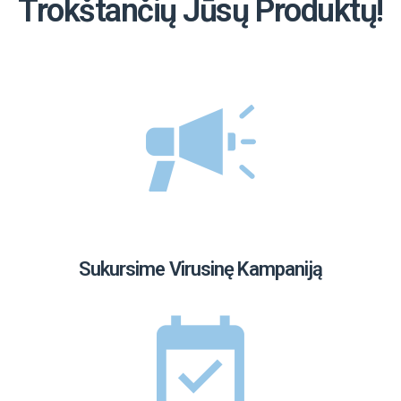
Trokštančių Jūsų Produktų!
Sukursime Virusinę Kampaniją