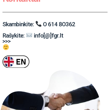
Skambinkite:
O 614 8O362
Rašykite:
info[@]fgr.lt
>>>